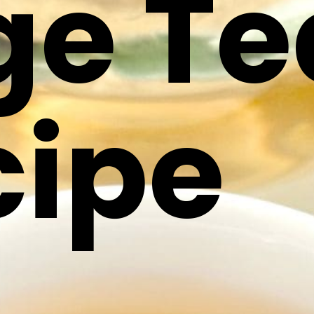
ge Te
cipe